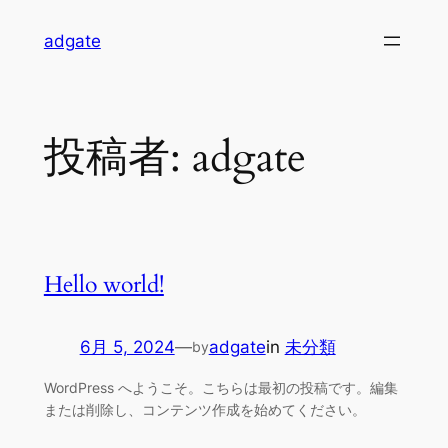
内
adgate
容
を
ス
キ
投稿者:
adgate
ッ
プ
Hello world!
6月 5, 2024
—
adgate
in
未分類
by
WordPress へようこそ。こちらは最初の投稿です。編集
または削除し、コンテンツ作成を始めてください。